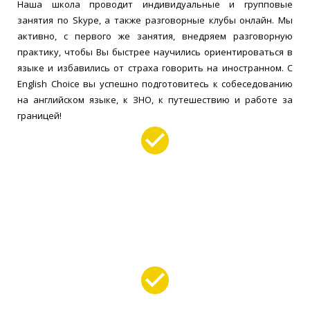
Наша школа проводит индивидуальные и групповые
занятия по Skype, а также разговорные клубы онлайн. Мы
активно, с первого же занятия, внедряем разговорную
практику, чтобы Вы быстрее научились ориентироваться в
языке и избавились от страха говорить на иностранном. С
English Choice вы успешно подготовитесь к собеседованию
на английском языке, к ЗНО, к путешествию и работе за
границей!
Мы – команда молодых учителей, заинтересованых в
результатах своих учеников. Для достижения Ваших целей
мы стараемся развивать Ваши разговорные и практические
навыки с первого урока.