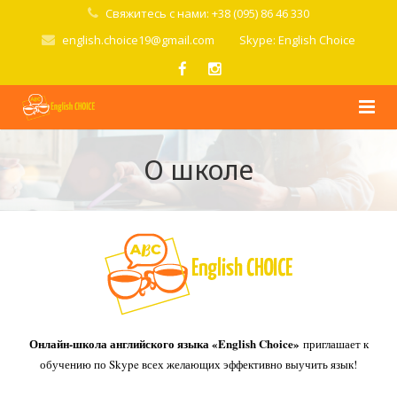
Свяжитесь с нами: +38 (095) 86 46 330
english.choice19@gmail.com
Skype: English Choice
Главная
О школе
О школе
Курсы
Стоимость
Условия
Онлайн-школа английского языка «English Choice»
приглашает к
Попробовать
обучению по Skype всех желающих эффективно выучить язык!