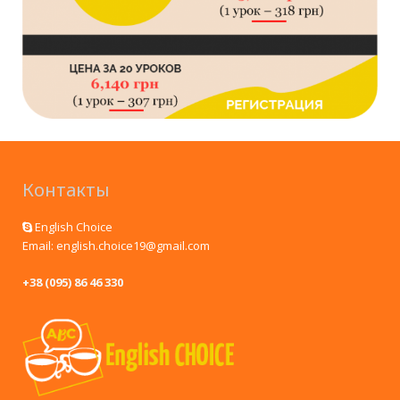
Контакты
English Choice
Email: english.choice19@gmail.com
+38 (095) 86 46 330