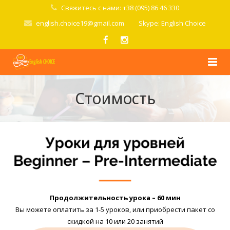
Свяжитесь с нами: +38 (095) 86 46 330
english.choice19@gmail.com
Skype: English Choice
Главная
Стоимость
О школе
Курсы
Стоимость
Условия
Продолжительность урока – 60 мин
Попробовать
Вы можете оплатить за 1-5 уроков, или приобрести пакет со
скидкой на 10 или 20 занятий