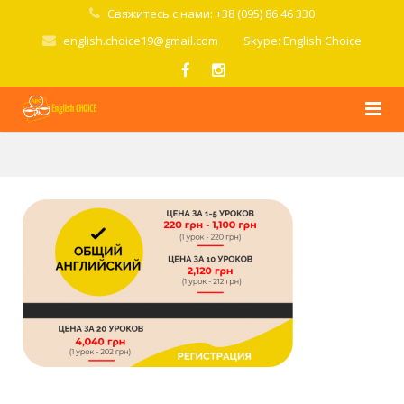
Свяжитесь с нами: +38 (095) 86 46 330
english.choice19@gmail.com
Skype: English Choice
Главная
О школе
Курсы
Стоимость
Условия
Попробовать