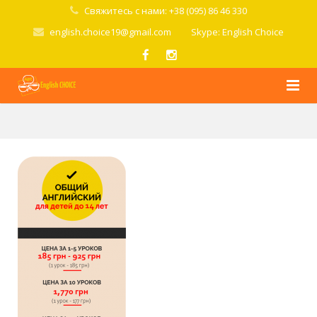
Свяжитесь с нами: +38 (095) 86 46 330
english.choice19@gmail.com
Skype: English Choice
Главная
О школе
Курсы
Стоимость
Условия
Попробовать