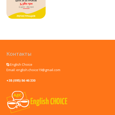
Контакты
English Choice
Email: english.choice19@gmail.com
+38 (095) 86 46 330