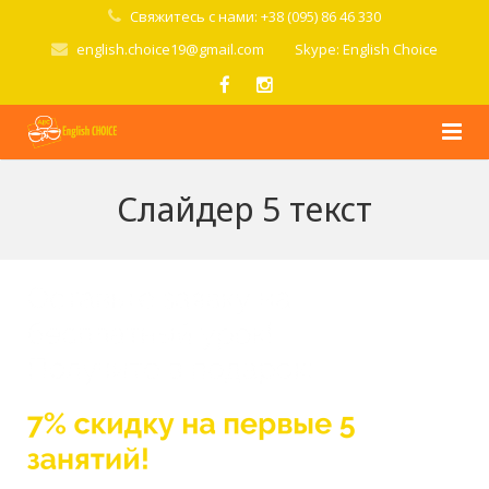
Свяжитесь с нами: +38 (095) 86 46 330
english.choice19@gmail.com
Skype: English Choice
Главная
Слайдер 5 текст
О школе
Курсы
Стоимость
Условия
Попробовать