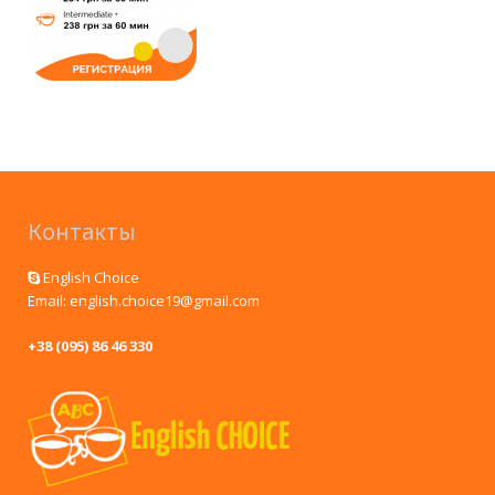
Контакты
English Choice
Email: english.choice19@gmail.com
+38 (095) 86 46 330