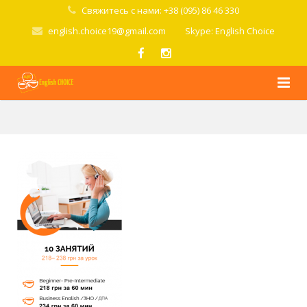
Свяжитесь с нами: +38 (095) 86 46 330
english.choice19@gmail.com
Skype: English Choice
Главная
О школе
Курсы
Стоимость
Условия
Попробовать